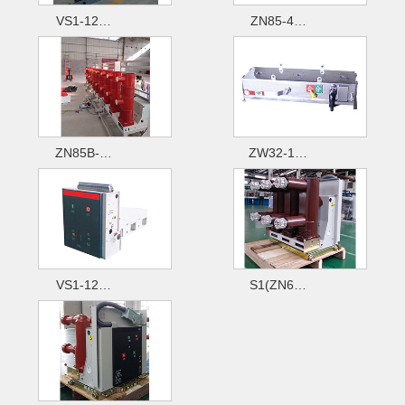
VS1-12…
ZN85-4…
ZN85B-…
ZW32-1…
VS1-12…
S1(ZN6…