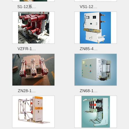
S1-12系…
VS1-12…
VZFR-1…
ZN85-4…
ZN28-1…
ZN68-1…